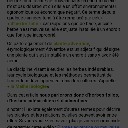
décrire toute plante se trouvant dans un endroit où elle
n’est pas désirée et où elle a un effet environnemental,
agronomique ou économique négatif.
Ce terme depuis
quelques années tend à être remplacé par celui
«
d’herbe folle
» car rappelons que de base, aucune
herbe n’est mauvaise, elle est juste installée à un endroit
que l’on juge inapproprié.
On parle également de
plante adventice
,
étymologiquement Adventice est un adjectif qui désigne
une plante qui s’est installé à un endroit sans y avoir été
semé.
La discipline visant à étudier les herbes indésirables,
leur cycle biologique et les méthodes permettant de
limiter leur développement dans les cultures s’appelle
«
la Malherbologie
«
Dans cet article
nous parlerons donc d’herbes folles,
d’herbes indésirables et d’adventices.
à noter : Il existe également d’autres termes pour décrire
les plantes et les relations qu’elles peuvent avoir entre
elles.
Si vous voulez en savoir plus je vous recommande
de regarder cette vidéo :
Plantes adventice ou mauvaise