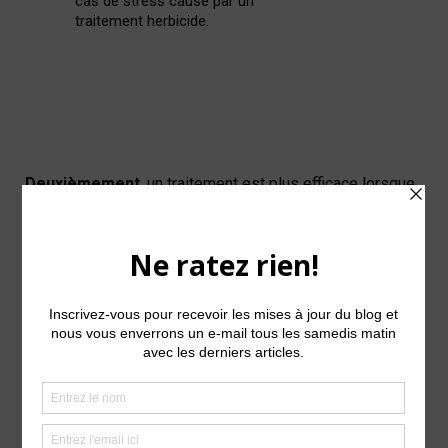
cas de stress causé par un
traitement herbicide.
Deuxièmement
, un traitement est plus efficace lorsque
les adventices sont
en phase de croissance active. Les
herbicides ont plus de chances d’interférer avec des
processus vitaux, ce qui peut conduire à un meilleur
contrôle des adventices.
Absorption maximale
: