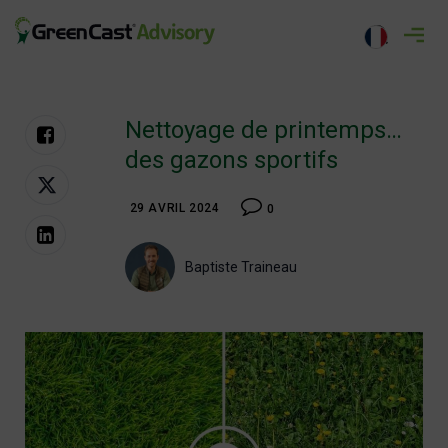
Aller
au
greencastadvisory.com
contenu
Nettoyage de printemps…
des gazons sportifs
29 AVRIL 2024
0
Baptiste Traineau