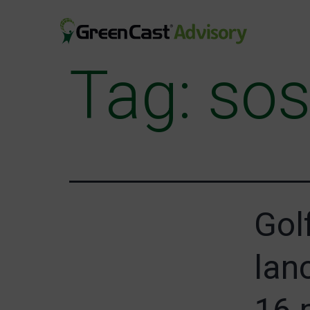
Salta
al
contenuto
Tag:
sos
greencastadvisory.com
Gol
lan