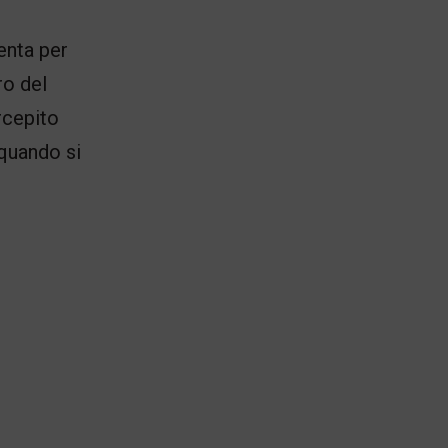
enta per
ro del
rcepito
quando si