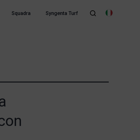
Squadra
Syngenta Turf
a
 con