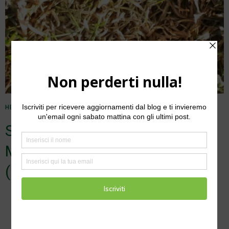
HERITAGE
15 OTTOBRE 2024
Strategie di controllo del
Marciume rosa invernale
(Microdochium nivale)