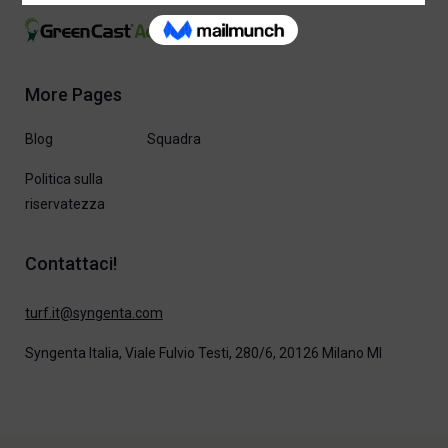
More Pages
Blog
Squadra
Politica sulla
riservatezza
Contattaci!
moc.atnegnys@ti.frut
Syngenta Italia, Viale Fulvio Testi, 280/6, 20126 Milano MI